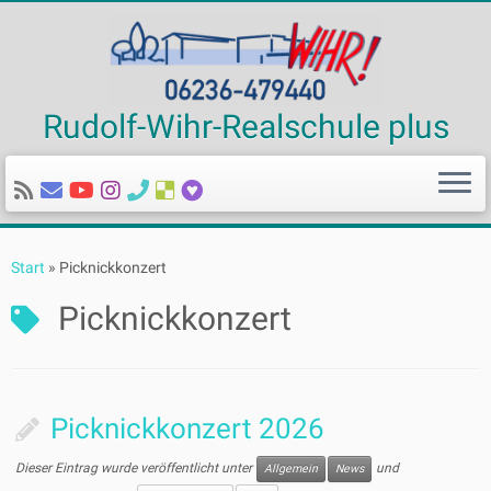
Rudolf-Wihr-Realschule plus
Zum
Inhalt
Start
»
Picknickkonzert
springen
Picknickkonzert
Picknickkonzert 2026
Dieser Eintrag wurde veröffentlicht unter
und
Allgemein
News