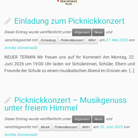
Einladung zum Picknickkonzert
Dieser Eintrag wurde veröffentlicht unter
und
Allgemein
News
verschlagwortet mit
am
27. Mai 2026
von
Einladung
Picknickkonzert
Wihr!
Annika Grünenwald
NEUER TERMIN Wir freuen uns auf Ihr Kommen! Am Montag, 22.
Juni 2026 um 19:00 Uhr laden wir Schülerinnen, Schüler, Eltern und
Freunde der Schule zu einem musikalischen Abend im Grünen ein. […]
Picknickkonzert – Musikgenuss
unter freiem Himmel
Dieser Eintrag wurde veröffentlicht unter
und
Allgemein
News
verschlagwortet mit
am
30. Juni 2025
von
Musik
Picknickkonzert
Wihr!
Annika Grünenwald