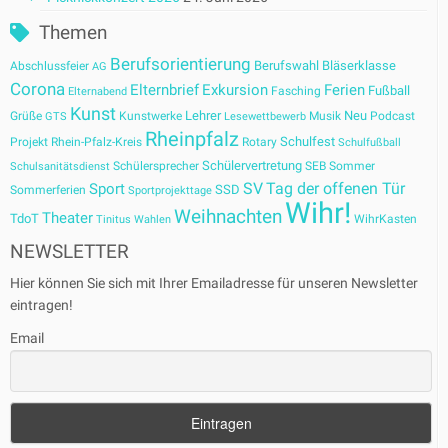
Themen
Berufsorientierung
Berufswahl
Bläserklasse
Abschlussfeier
AG
Corona
Elternbrief
Exkursion
Ferien
Fußball
Fasching
Elternabend
Kunst
Lehrer
Neu
Grüße
Kunstwerke
Musik
Podcast
GTS
Lesewettbewerb
Rheinpfalz
Schulfest
Projekt
Rhein-Pfalz-Kreis
Rotary
Schulfußball
Schülervertretung
Schülersprecher
SEB
Sommer
Schulsanitätsdienst
SV
Tag der offenen Tür
Sport
SSD
Sommerferien
Sportprojekttage
Wihr!
Weihnachten
Theater
TdoT
WihrKasten
Tinitus
Wahlen
NEWSLETTER
Hier können Sie sich mit Ihrer Emailadresse für unseren Newsletter
eintragen!
Email