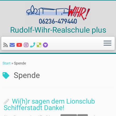
Rudolf-Wihr-Realschule plus
Zum
Inhalt
Start
»
Spende
springen
Spende
Wi(h)r sagen dem Lionsclub
Schifferstadt Danke!