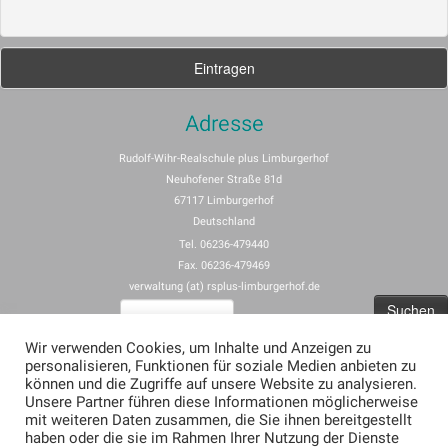
Adresse
Rudolf-Wihr-Realschule plus Limburgerhof
Neuhofener Straße 81d
67117 Limburgerhof
Deutschland
Tel. 06236-479440
Fax. 06236-479469
verwaltung (at) rsplus-limburgerhof.de
Suchen
nach:
Wir verwenden Cookies, um Inhalte und Anzeigen zu
personalisieren, Funktionen für soziale Medien anbieten zu
Impressum
können und die Zugriffe auf unsere Website zu analysieren.
Unsere Partner führen diese Informationen möglicherweise
Allgemeine Nutzungsbedingungen für rspus-limburgerhof.de
mit weiteren Daten zusammen, die Sie ihnen bereitgestellt
Erklärung zum Datenschutz (Privacy Policy) für rsplus-limburgerhof.de
haben oder die sie im Rahmen Ihrer Nutzung der Dienste