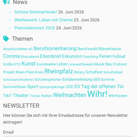
News
Schöne Sommerferien!
26. Juni 2026
Wettbewerb: Leben mit Chemie
25. Juni 2026
Picknickkonzert 2026
24. Juni 2026
Themen
Berufsorientierung
Berufswahl
Bläserklasse
Abschlussfeier
AG
Corona
Elternbrief
Exkursion
Ferien
Fußball
Fasching
Elternabend
Kunst
Lehrer
Neu
Grüße
Kunstwerke
Musik
Podcast
GTS
Lesewettbewerb
Rheinpfalz
Schulfest
Projekt
Rhein-Pfalz-Kreis
Rotary
Schulfußball
Schülervertretung
Schülersprecher
SEB
Sommer
Schulsanitätsdienst
SV
Tag der offenen Tür
Sport
SSD
Sommerferien
Sportprojekttage
Wihr!
Weihnachten
Theater
TdoT
WihrKasten
Tinitus
Wahlen
NEWSLETTER
Hier können Sie sich mit Ihrer Emailadresse für unseren Newsletter
eintragen!
Email