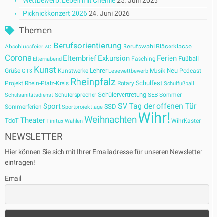
Wettbewerb: Leben mit Chemie
25. Juni 2026
Picknickkonzert 2026
24. Juni 2026
Themen
Berufsorientierung
Berufswahl
Bläserklasse
Abschlussfeier
AG
Corona
Elternbrief
Exkursion
Ferien
Fußball
Fasching
Elternabend
Kunst
Lehrer
Neu
Grüße
Kunstwerke
Musik
Podcast
GTS
Lesewettbewerb
Rheinpfalz
Schulfest
Projekt
Rhein-Pfalz-Kreis
Rotary
Schulfußball
Schülervertretung
Schülersprecher
SEB
Sommer
Schulsanitätsdienst
SV
Tag der offenen Tür
Sport
SSD
Sommerferien
Sportprojekttage
Wihr!
Weihnachten
Theater
TdoT
WihrKasten
Tinitus
Wahlen
NEWSLETTER
Hier können Sie sich mit Ihrer Emailadresse für unseren Newsletter
eintragen!
Email