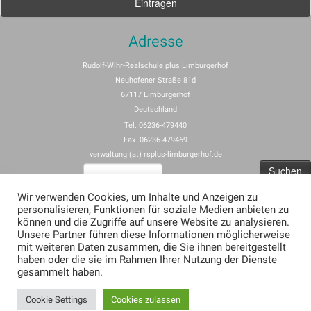
Adresse
Rudolf-Wihr-Realschule plus Limburgerhof
Neuhofener Straße 81d
67117 Limburgerhof
Deutschland
Tel. 06236-479440
Fax. 06236-479469
verwaltung (at) rsplus-limburgerhof.de
Suchen
nach:
Wir verwenden Cookies, um Inhalte und Anzeigen zu
personalisieren, Funktionen für soziale Medien anbieten zu
Impressum
können und die Zugriffe auf unsere Website zu analysieren.
Unsere Partner führen diese Informationen möglicherweise
Allgemeine Nutzungsbedingungen für rspus-limburgerhof.de
mit weiteren Daten zusammen, die Sie ihnen bereitgestellt
Erklärung zum Datenschutz (Privacy Policy) für rsplus-limburgerhof.de
haben oder die sie im Rahmen Ihrer Nutzung der Dienste
gesammelt haben.
Cookie Settings
Cookies zulassen