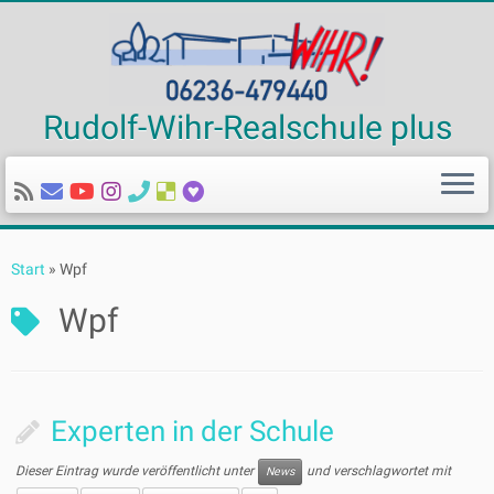
Rudolf-Wihr-Realschule plus
Zum
Inhalt
Start
»
Wpf
springen
Wpf
Experten in der Schule
Dieser Eintrag wurde veröffentlicht unter
und verschlagwortet mit
News