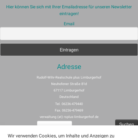
Hier können Sie sich mit Ihrer Emailadresse für unseren Newsletter
eintragen!
Email
Adresse
Rudolf-Wihr-Realschule plus Limburgerhof
Neuhofener Straße 81d
67117 Limburgerhof
Deutschland
Tel. 06236-479440
Fax. 06236-479469
verwaltung (at) rsplus-limburgerhof.de
Suchen
nach:
Wir verwenden Cookies, um Inhalte und Anzeigen zu