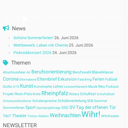
News
Schöne Sommerferien!
26. Juni 2026
Wettbewerb: Leben mit Chemie
25. Juni 2026
Picknickkonzert 2026
24. Juni 2026
Themen
Berufsorientierung
Berufswahl
Bläserklasse
Abschlussfeier
AG
Corona
Elternbrief
Exkursion
Ferien
Fußball
Fasching
Elternabend
Kunst
Lehrer
Neu
Grüße
Kunstwerke
Musik
Podcast
GTS
Lesewettbewerb
Rheinpfalz
Schulfest
Projekt
Rhein-Pfalz-Kreis
Rotary
Schulfußball
Schülervertretung
Schülersprecher
SEB
Sommer
Schulsanitätsdienst
SV
Tag der offenen Tür
Sport
SSD
Sommerferien
Sportprojekttage
Wihr!
Weihnachten
Theater
TdoT
WihrKasten
Tinitus
Wahlen
NEWSLETTER