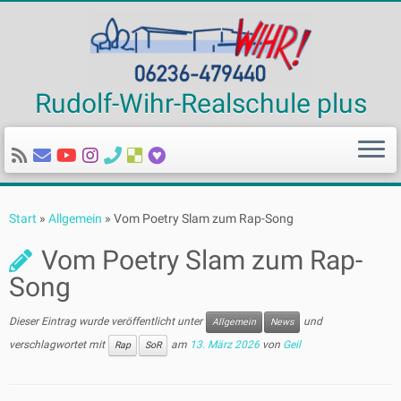
Rudolf-Wihr-Realschule plus
Zum
Inhalt
Start
»
Allgemein
»
Vom Poetry Slam zum Rap-Song
springen
Vom Poetry Slam zum Rap-
Song
Dieser Eintrag wurde veröffentlicht unter
und
Allgemein
News
verschlagwortet mit
am
13. März 2026
von
Geil
Rap
SoR