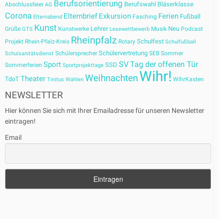
Berufsorientierung
Berufswahl
Bläserklasse
Abschlussfeier
AG
Corona
Elternbrief
Exkursion
Ferien
Fußball
Fasching
Elternabend
Kunst
Lehrer
Neu
Grüße
Kunstwerke
Musik
Podcast
GTS
Lesewettbewerb
Rheinpfalz
Schulfest
Projekt
Rhein-Pfalz-Kreis
Rotary
Schulfußball
Schülervertretung
Schülersprecher
SEB
Sommer
Schulsanitätsdienst
SV
Tag der offenen Tür
Sport
SSD
Sommerferien
Sportprojekttage
Wihr!
Weihnachten
Theater
TdoT
WihrKasten
Tinitus
Wahlen
NEWSLETTER
Hier können Sie sich mit Ihrer Emailadresse für unseren Newsletter
eintragen!
Email