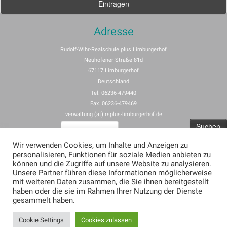
Adresse
Rudolf-Wihr-Realschule plus Limburgerhof
Neuhofener Straße 81d
67117 Limburgerhof
Deutschland
Tel. 06236-479440
Fax. 06236-479469
verwaltung (at) rsplus-limburgerhof.de
Suchen
nach:
Wir verwenden Cookies, um Inhalte und Anzeigen zu
personalisieren, Funktionen für soziale Medien anbieten zu
Impressum
können und die Zugriffe auf unsere Website zu analysieren.
Unsere Partner führen diese Informationen möglicherweise
Allgemeine Nutzungsbedingungen für rspus-limburgerhof.de
mit weiteren Daten zusammen, die Sie ihnen bereitgestellt
Erklärung zum Datenschutz (Privacy Policy) für rsplus-limburgerhof.de
haben oder die sie im Rahmen Ihrer Nutzung der Dienste
gesammelt haben.
Cookie Settings
Cookies zulassen