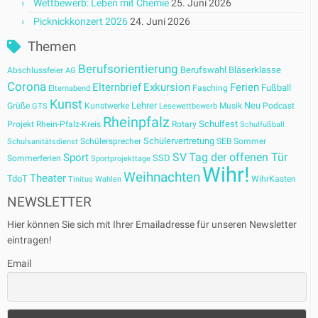
Wettbewerb: Leben mit Chemie
25. Juni 2026
Picknickkonzert 2026
24. Juni 2026
Themen
Berufsorientierung
Berufswahl
Bläserklasse
Abschlussfeier
AG
Corona
Elternbrief
Exkursion
Ferien
Fußball
Fasching
Elternabend
Kunst
Lehrer
Neu
Grüße
Kunstwerke
Musik
Podcast
GTS
Lesewettbewerb
Rheinpfalz
Schulfest
Projekt
Rhein-Pfalz-Kreis
Rotary
Schulfußball
Schülervertretung
Schülersprecher
SEB
Sommer
Schulsanitätsdienst
SV
Tag der offenen Tür
Sport
SSD
Sommerferien
Sportprojekttage
Wihr!
Weihnachten
Theater
TdoT
WihrKasten
Tinitus
Wahlen
NEWSLETTER
Hier können Sie sich mit Ihrer Emailadresse für unseren Newsletter
eintragen!
Email